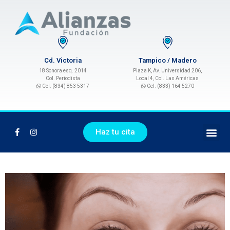
Cd. Victoria
Tampico / Madero
18 Sonora esq. 2014
Plaza K, Av. Universidad 206,
Col. Periodista
Local 4, Col. Las Américas
Cel. (834) 853 5317
Cel. (833) 164 5270
Haz tu cita