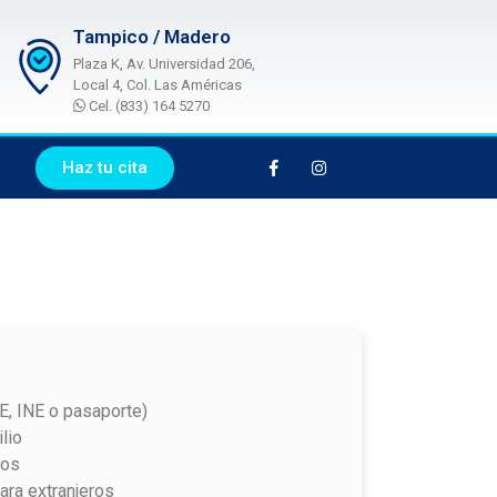
Tampico / Madero
Plaza K, Av. Universidad 206,
Local 4, Col. Las Américas
Cel. (833) 164 5270
Haz tu cita
IFE, INE o pasaporte)
lio
sos
ra extranjeros