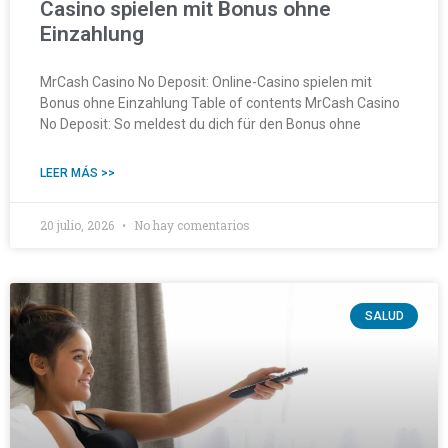
Casino spielen mit Bonus ohne
Einzahlung
MrCash Casino No Deposit: Online-Casino spielen mit
Bonus ohne Einzahlung Table of contents MrCash Casino
No Deposit: So meldest du dich für den Bonus ohne
LEER MÁS >>
20 julio, 2026
No hay comentarios
SALUD