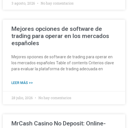
3 agosto, 2026
No hay comentarios
Mejores opciones de software de
trading para operar en los mercados
españoles
Mejores opciones de software de trading para operar en
los mercados españoles Table of contents Criterios clave
para evaluar la plataforma de trading adecuada en
LEER MÁS >>
28 julio, 2026
No hay comentarios
MrCash Casino No Deposit: Online-