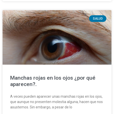
SALUD
Manchas rojas en los ojos ¿por qué
aparecen?.
A veces pueden aparecer unas manchas rojas en los ojos,
que aunque no presenten molestia alguna, hacen que nos
asustemos. Sin embargo, a pesar de lo