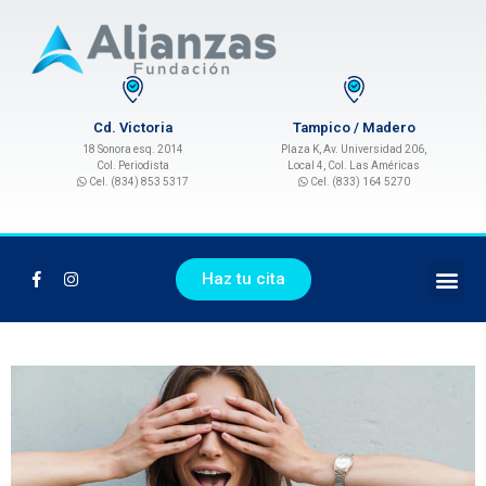
Cd. Victoria
Tampico / Madero
18 Sonora esq. 2014
Plaza K, Av. Universidad 206,
Col. Periodista
Local 4, Col. Las Américas
Cel. (834) 853 5317
Cel. (833) 164 5270
Haz tu cita